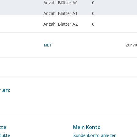
Anzahl Blätter A0
0
Anzahl Blätter A1
0
Anzahl Blätter A2
0
Anzahl Blätter A3
1
Anzahl Blätter A4
MBT
0
Zur Wu
Gesamtzahl der
1
Zeichnungsblätter
Anzahl A4 Textblätter
0
Gewicht in Gramm
35
 an:
Besonderheiten
Anmerkungen
kte
Mein Konto
dukte
Kundenkonto anlegen