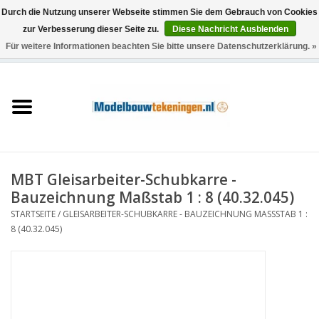
Durch die Nutzung unserer Webseite stimmen Sie dem Gebrauch von Cookies
zur Verbesserung dieser Seite zu.
Diese Nachricht Ausblenden
Für weitere Informationen beachten Sie bitte unsere Datenschutzerklärung. »
0 Artikel - €0,00
Startseite
Schiffe
Züge
MBT Gleisarbeiter-Schubkarre -
Holzbau
Bauzeichnung Maßstab 1 : 8 (40.32.045)
STARTSEITE
/
GLEISARBEITER-SCHUBKARRE - BAUZEICHNUNG MASSSTAB 1 : 8
Landschaft
(40.32.045)
Maschinen
Dokumentation