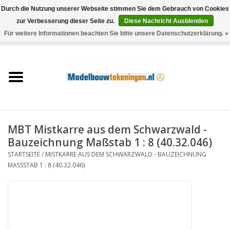
Durch die Nutzung unserer Webseite stimmen Sie dem Gebrauch von Cookies
zur Verbesserung dieser Seite zu.
Diese Nachricht Ausblenden
Für weitere Informationen beachten Sie bitte unsere Datenschutzerklärung. »
0 Artikel - €0,00
Startseite
Schiffe
Züge
MBT Mistkarre aus dem Schwarzwald -
Holzbau
Bauzeichnung Maßstab 1 : 8 (40.32.046)
STARTSEITE
/
MISTKARRE AUS DEM SCHWARZWALD - BAUZEICHNUNG
Landschaft
MASSSTAB 1 : 8 (40.32.046)
Maschinen
Dokumentation