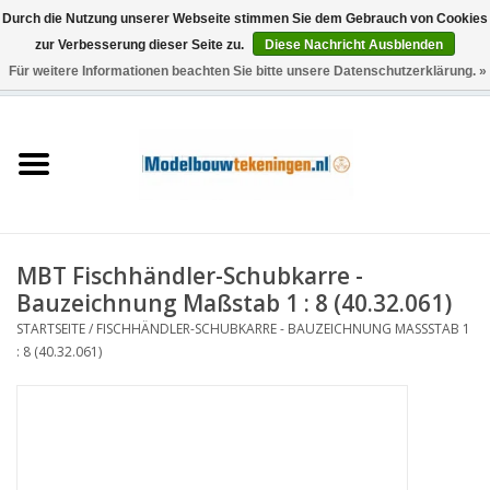
Durch die Nutzung unserer Webseite stimmen Sie dem Gebrauch von Cookies
zur Verbesserung dieser Seite zu.
Diese Nachricht Ausblenden
Für weitere Informationen beachten Sie bitte unsere Datenschutzerklärung. »
0 Artikel - €0,00
Startseite
Schiffe
Züge
MBT Fischhändler-Schubkarre -
Holzbau
Bauzeichnung Maßstab 1 : 8 (40.32.061)
STARTSEITE
/
FISCHHÄNDLER-SCHUBKARRE - BAUZEICHNUNG MASSSTAB 1 :
Landschaft
8 (40.32.061)
Maschinen
Dokumentation