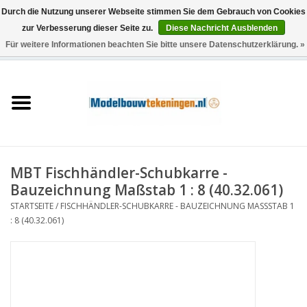
Durch die Nutzung unserer Webseite stimmen Sie dem Gebrauch von Cookies
zur Verbesserung dieser Seite zu.
Diese Nachricht Ausblenden
Für weitere Informationen beachten Sie bitte unsere Datenschutzerklärung. »
0 Artikel - €0,00
Startseite
Schiffe
Züge
MBT Fischhändler-Schubkarre -
Holzbau
Bauzeichnung Maßstab 1 : 8 (40.32.061)
STARTSEITE
/
FISCHHÄNDLER-SCHUBKARRE - BAUZEICHNUNG MASSSTAB 1 :
Landschaft
8 (40.32.061)
Maschinen
Dokumentation