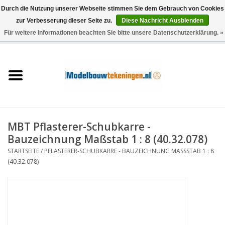
Durch die Nutzung unserer Webseite stimmen Sie dem Gebrauch von Cookies
zur Verbesserung dieser Seite zu.
Diese Nachricht Ausblenden
Für weitere Informationen beachten Sie bitte unsere Datenschutzerklärung. »
0 Artikel - €0,00
Startseite
Schiffe
Züge
MBT Pflasterer-Schubkarre -
Holzbau
Bauzeichnung Maßstab 1 : 8 (40.32.078)
STARTSEITE
/
PFLASTERER-SCHUBKARRE - BAUZEICHNUNG MASSSTAB 1 : 8 (
Landschaft
40.32.078)
Maschinen
Dokumentation