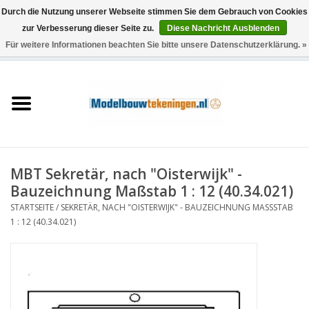
Durch die Nutzung unserer Webseite stimmen Sie dem Gebrauch von Cookies
zur Verbesserung dieser Seite zu.
Diese Nachricht Ausblenden
Für weitere Informationen beachten Sie bitte unsere Datenschutzerklärung. »
0 Artikel - €0,00
Startseite
Schiffe
Züge
MBT Sekretär, nach "Oisterwijk" -
Holzbau
Bauzeichnung Maßstab 1 : 12 (40.34.021)
STARTSEITE
/
SEKRETÄR, NACH "OISTERWIJK" - BAUZEICHNUNG MASSSTAB 1
Landschaft
: 12 (40.34.021)
Maschinen
Dokumentation