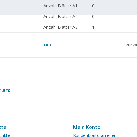
Anzahl Blätter A1
0
Anzahl Blätter A2
0
Anzahl Blätter A3
1
Anzahl Blätter A4
0
MBT
Zur Wu
Gesamtzahl Blätter
1
Zeichnung
Anzahl Blätter A4 Text
0
Gewicht in Gramm
35
Besonderheiten
 an:
Anmerkungen
kte
Mein Konto
dukte
Kundenkonto anlegen