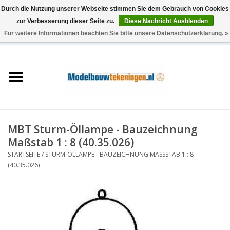
Durch die Nutzung unserer Webseite stimmen Sie dem Gebrauch von Cookies
zur Verbesserung dieser Seite zu.
Diese Nachricht Ausblenden
Für weitere Informationen beachten Sie bitte unsere Datenschutzerklärung. »
0 Artikel - €0,00
Startseite
Schiffe
Züge
MBT Sturm-Öllampe - Bauzeichnung
Holzbau
Maßstab 1 : 8 (40.35.026)
STARTSEITE
/
STURM-ÖLLAMPE - BAUZEICHNUNG MASSSTAB 1 : 8 (
Landschaft
40.35.026)
Maschinen
Dokumentation