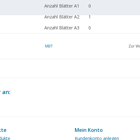
Anzahl Blätter A1
0
Anzahl Blätter A2
1
Anzahl Blätter A3
0
Anzahl Blätter A4
0
MBT
Zur Wu
Gesamtzahl der
1
Zeichnungsblätter
Anzahl A4-Textblätter
0
Gewicht in Gramm
45
Besonderheiten
Ein Modell nach einer Rep
 an:
vorhanden auf der Batavia
Anmerkungen
kte
Mein Konto
dukte
Kundenkonto anlegen