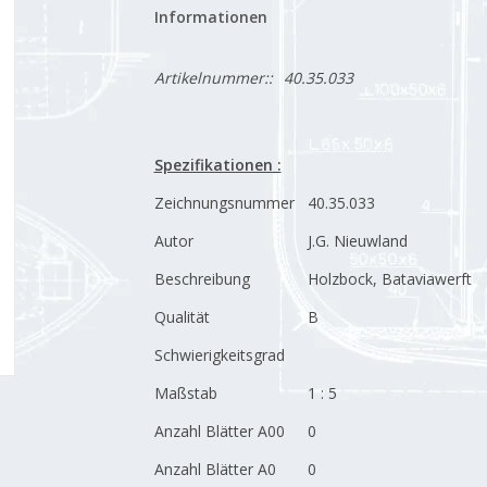
Informationen
Artikelnummer::
40.35.033
Spezifikationen :
Zeichnungsnummer
40.35.033
Autor
J.G. Nieuwland
Beschreibung
Holzbock, Bataviawerft
Qualität
B
Schwierigkeitsgrad
Maßstab
1 : 5
Anzahl Blätter A00
0
Anzahl Blätter A0
0