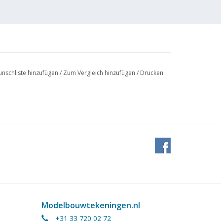
nschliste hinzufügen
/
Zum Vergleich hinzufügen
/
Drucken
lik eines Holzbocks aus dem 17. Jahrhundert,
werft in Lelystad.
Modelbouwtekeningen.nl
+31 33 720 02 72