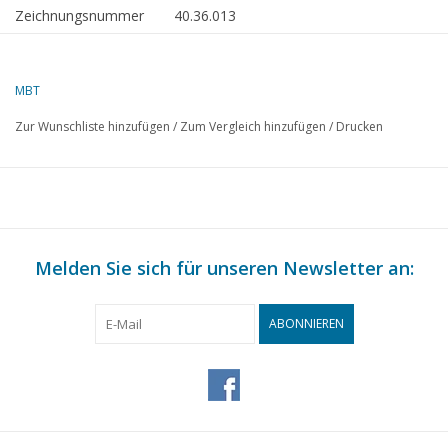
Zeichnungsnummer
40.36.013
Autor
W. Smedts
Beschreibung
Schlitten aus den
MBT
Belgischen Kempen
Zur Wunschliste hinzufügen
/
Zum Vergleich hinzufügen
/
Drucken
Qualität
B
Schwierigkeitsgrad
Maßstab
1 : 8
Anzahl Blätter A00
0
Melden Sie sich für unseren Newsletter an:
Anzahl Blätter A0
0
Anzahl Blätter A1
0
ABONNIEREN
Anzahl Blätter A2
1
Anzahl Blätter A3
0
Anzahl Blätter A4
0