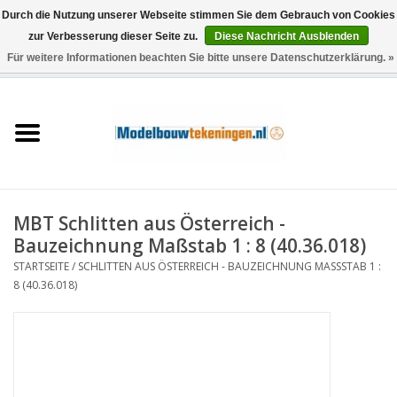
Durch die Nutzung unserer Webseite stimmen Sie dem Gebrauch von Cookies
zur Verbesserung dieser Seite zu.
Diese Nachricht Ausblenden
Für weitere Informationen beachten Sie bitte unsere Datenschutzerklärung. »
0 Artikel - €0,00
Startseite
Schiffe
Züge
MBT Schlitten aus Österreich -
Holzbau
Bauzeichnung Maßstab 1 : 8 (40.36.018)
STARTSEITE
/
SCHLITTEN AUS ÖSTERREICH - BAUZEICHNUNG MASSSTAB 1 : 8
Landschaft
(40.36.018)
Maschinen
Dokumentation