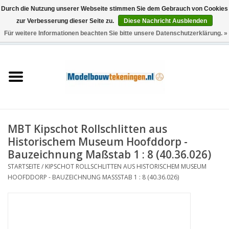
Durch die Nutzung unserer Webseite stimmen Sie dem Gebrauch von Cookies
zur Verbesserung dieser Seite zu.
Diese Nachricht Ausblenden
Für weitere Informationen beachten Sie bitte unsere Datenschutzerklärung. »
0 Artikel - €0,00
Startseite
Schiffe
Züge
MBT Kipschot Rollschlitten aus
Holzbau
Historischem Museum Hoofddorp -
Bauzeichnung Maßstab 1 : 8 (40.36.026)
Landschaft
STARTSEITE
/
KIPSCHOT ROLLSCHLITTEN AUS HISTORISCHEM MUSEUM
HOOFDDORP - BAUZEICHNUNG MASSSTAB 1 : 8 (40.36.026)
Maschinen
Dokumentation