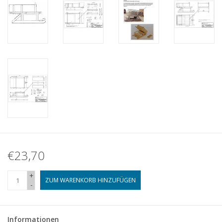
€23,70
+
ZUM WARENKORB HINZUFÜGEN
-
Informationen