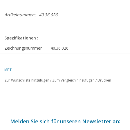
Artikelnummer::
40.36.026
Spezifikationen :
Zeichnungsnummer
40.36.026
Autor
J.G. Houtwipper
Beschreibung
Kipschot Walzenschlitten aus dem
MBT
Historischen Museum Hoofddorp
Zur Wunschliste hinzufügen
/
Zum Vergleich hinzufügen
/
Drucken
Qualität
B
Schwierigkeitsgrad
Maßstab
1 : 8
Anzahl Blätter A00
0
Melden Sie sich für unseren Newsletter an:
Anzahl Blätter A0
0