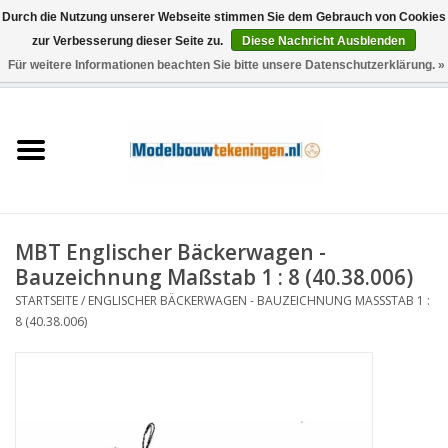
Durch die Nutzung unserer Webseite stimmen Sie dem Gebrauch von Cookies
zur Verbesserung dieser Seite zu.
Diese Nachricht Ausblenden
Für weitere Informationen beachten Sie bitte unsere Datenschutzerklärung. »
0 Artikel - €0,00
Startseite
Schiffe
Züge
MBT Englischer Bäckerwagen -
Holzbau
Bauzeichnung Maßstab 1 : 8 (40.38.006)
STARTSEITE
/
ENGLISCHER BÄCKERWAGEN - BAUZEICHNUNG MASSSTAB 1 : 8
Landschaft
(40.38.006)
Maschinen
Dokumentation