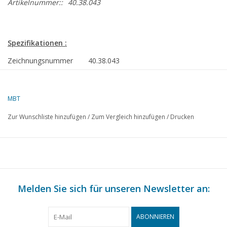
Artikelnummer::
40.38.043
Spezifikationen :
Zeichnungsnummer
40.38.043
Autor
W. Smedts
MBT
Beschreibung
Bollerwagen
Zur Wunschliste hinzufügen
/
Zum Vergleich hinzufügen
/
Drucken
Qualität
C
Schwierigkeitsgrad
Maßstab
1 : 8
Anzahl Blätter A00
0
Melden Sie sich für unseren Newsletter an:
Anzahl Blätter A0
0
Anzahl Blätter A1
0
ABONNIEREN