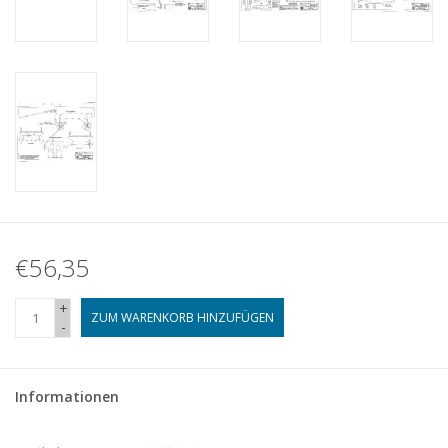
€56,35
+
ZUM WARENKORB HINZUFÜGEN
-
Informationen