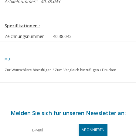
Artikelnummer::
40.38.043
Spezifikationen :
Zeichnungsnummer
40.38.043
Autor
W. Smedts
MBT
Beschreibung
Bollerwagen
Zur Wunschliste hinzufügen
/
Zum Vergleich hinzufügen
/
Drucken
Qualität
C
Schwierigkeitsgrad
Maßstab
1 : 8
Anzahl Blätter A00
0
Melden Sie sich für unseren Newsletter an:
Anzahl Blätter A0
0
Anzahl Blätter A1
0
ABONNIEREN