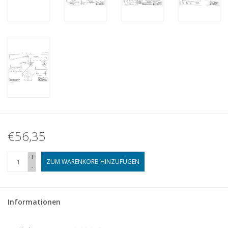
€56,35
+
ZUM WARENKORB HINZUFÜGEN
-
Informationen