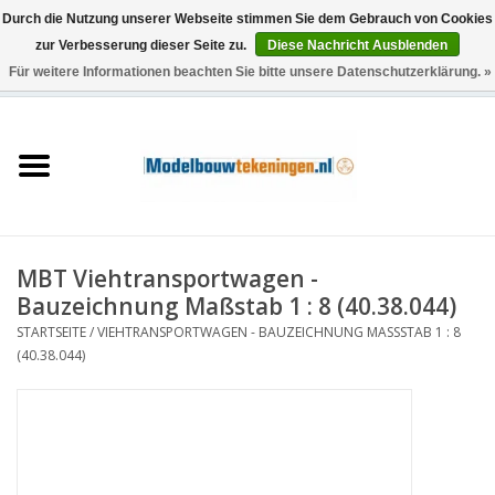
Durch die Nutzung unserer Webseite stimmen Sie dem Gebrauch von Cookies
zur Verbesserung dieser Seite zu.
Diese Nachricht Ausblenden
Für weitere Informationen beachten Sie bitte unsere Datenschutzerklärung. »
0 Artikel - €0,00
Startseite
Schiffe
Züge
MBT Viehtransportwagen -
Holzbau
Bauzeichnung Maßstab 1 : 8 (40.38.044)
STARTSEITE
/
VIEHTRANSPORTWAGEN - BAUZEICHNUNG MASSSTAB 1 : 8 (
Landschaft
40.38.044)
Maschinen
Dokumentation