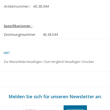
Artikelnummer::
40.38.044
Spezifikationen :
Zeichnungsnummer
40.38.044
Autor
L.H.M. Vrijhoeven
MBT
Beschreibung
Viehtransportwagen
Zur Wunschliste hinzufügen
/
Zum Vergleich hinzufügen
/
Drucken
Qualität
C
Schwierigkeitsgrad
Maßstab
1 : 8
Anzahl Blätter A00
0
Melden Sie sich für unseren Newsletter an:
Anzahl Blätter A0
0
Anzahl Blätter A1
0