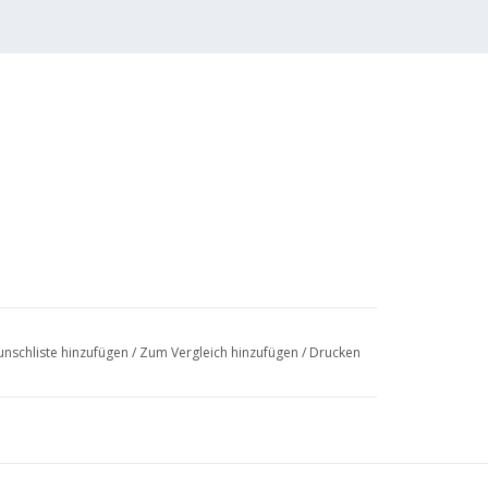
nschliste hinzufügen
/
Zum Vergleich hinzufügen
/
Drucken
(28 S.)