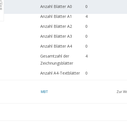
Anzahl Blätter A0
0
Anzahl Blätter A1
4
Anzahl Blätter A2
0
Anzahl Blätter A3
0
Anzahl Blätter A4
0
Gesamtzahl der
4
Zeichnungsblätter
Anzahl A4-Textblätter
0
Gewicht in Gramm
185
MBT
Zur Wu
Besonderheiten
dM 2002/6-9
Artikelkopie: 42.38.049 
Anmerkungen