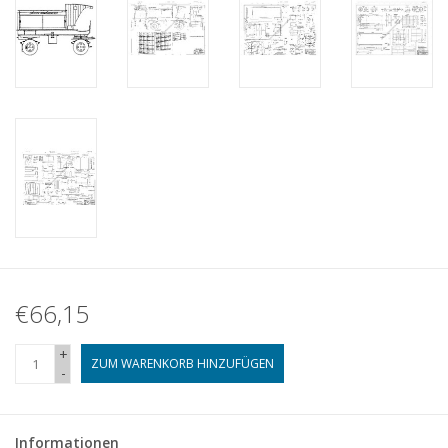
€66,15
+
ZUM WARENKORB HINZUFÜGEN
-
Informationen