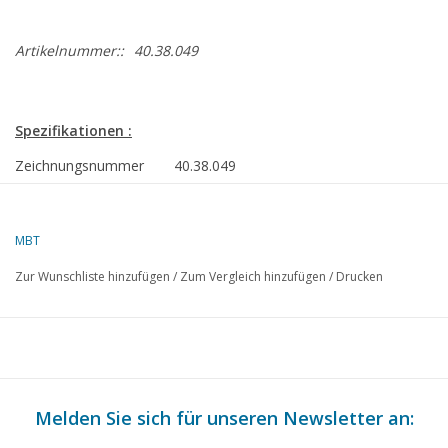
Artikelnummer::
40.38.049
Spezifikationen :
Zeichnungsnummer
40.38.049
Autor
W.J. Schaaphok
MBT
Beschreibung
Groninger Brot- und
Lebensmittelwagen
Zur Wunschliste hinzufügen
/
Zum Vergleich hinzufügen
/
Drucken
Qualität
C
Schwierigkeitsgrad
Maßstab
1 : 8
Anzahl Blätter A00
0
Melden Sie sich für unseren Newsletter an: