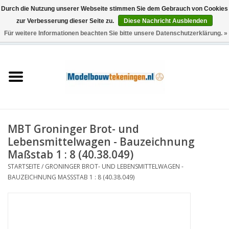
Durch die Nutzung unserer Webseite stimmen Sie dem Gebrauch von Cookies
zur Verbesserung dieser Seite zu.
Diese Nachricht Ausblenden
Für weitere Informationen beachten Sie bitte unsere Datenschutzerklärung. »
0 Artikel - €0,00
Startseite
Schiffe
Züge
MBT Groninger Brot- und
Holzbau
Lebensmittelwagen - Bauzeichnung
Maßstab 1 : 8 (40.38.049)
Landschaft
STARTSEITE
/
GRONINGER BROT- UND LEBENSMITTELWAGEN -
BAUZEICHNUNG MASSSTAB 1 : 8 (40.38.049)
Maschinen
Dokumentation