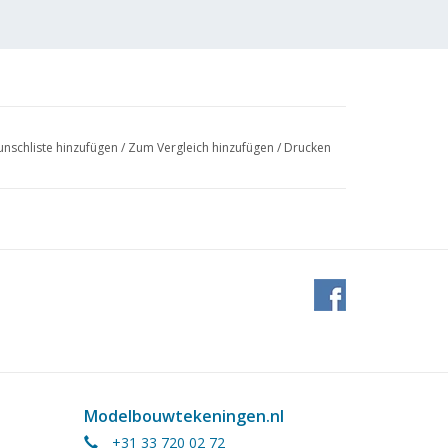
nschliste hinzufügen
/
Zum Vergleich hinzufügen
/
Drucken
anssen
 (3 Seiten)
Modelbouwtekeningen.nl
+31 33 720 02 72