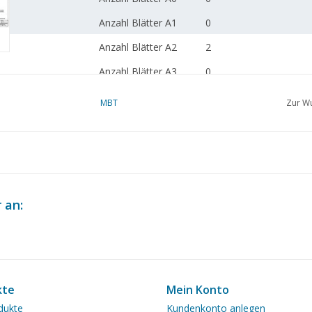
Anzahl Blätter A1
0
Anzahl Blätter A2
2
Anzahl Blätter A3
0
Anzahl Blätter A4
0
MBT
Zur Wu
Gesamtanzahl
2
Zeichnungsblätter
Anzahl A4 Textblätter
0
Gewicht in Gramm
65
 an:
Besonderheiten
nach Angaben von P. J
dM 2003/2
Kopie Artikel: 42.38.050
kte
Mein Konto
dukte
Kundenkonto anlegen