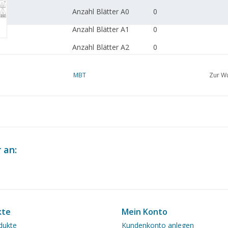
Anzahl Blätter A0
0
Anzahl Blätter A1
0
Anzahl Blätter A2
0
Anzahl Blätter A3
0
MBT
Zur Wu
Anzahl Blätter A4
0
Gesamtzahl Blätter
2
Zeichnung
Anzahl Blätter A4 Text
0
 an:
Gewicht in Gramm
185
Besonderheiten
dM 2004/8
Kopie Artikel: 42.38.05
Bl.)
kte
Mein Konto
Bemerkungen
dukte
Kundenkonto anlegen