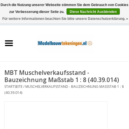
Durch die Nutzung unserer Webseite stimmen Sie dem Gebrauch von Cookies
zur Verbesserung dieser Seite zu.
Diese Nachricht Ausblenden
Für weitere Informationen beachten Sie bitte unsere Datenschutzerklärung. »
0 Artikel - €0,00
Startseite
Schiffe
Züge
MBT Muschelverkaufsstand -
Holzbau
Bauzeichnung Maßstab 1 : 8 (40.39.014)
STARTSEITE
/
MUSCHELVERKAUFSSTAND - BAUZEICHNUNG MASSSTAB 1 : 8 (
Landschaft
40.39.014)
Maschinen
Dokumentation