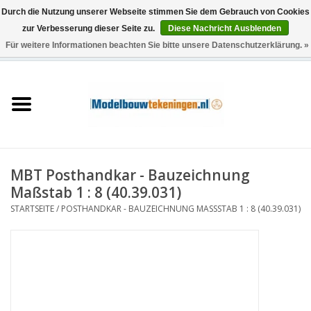
Durch die Nutzung unserer Webseite stimmen Sie dem Gebrauch von Cookies
zur Verbesserung dieser Seite zu.
Diese Nachricht Ausblenden
Für weitere Informationen beachten Sie bitte unsere Datenschutzerklärung. »
0 Artikel - €0,00
Startseite
Schiffe
Züge
MBT Posthandkar - Bauzeichnung
Holzbau
Maßstab 1 : 8 (40.39.031)
STARTSEITE
/
POSTHANDKAR - BAUZEICHNUNG MASSSTAB 1 : 8 (40.39.031)
Landschaft
Maschinen
Dokumentation