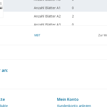
Anzahl Blätter A1
0
Anzahl Blätter A2
2
Anzahl Blätter A3
0
Anzahl Blätter A4
1
MBT
Zur Wu
Gesamtzahl der
3
Zeichnungsblätter
Anzahl Blätter A4 Text
0
Gewicht in Gramm
70
 an:
Besonderheiten
dM 1993/3
Kopie Artikel: 42.39.03
Bl.)
Anmerkungen
kte
Mein Konto
dukte
Kundenkonto anlegen