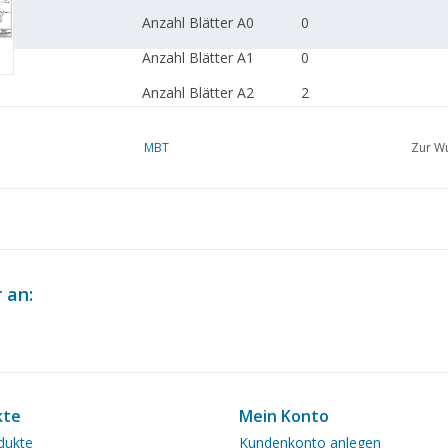
Anzahl Blätter A0
0
Anzahl Blätter A1
0
Anzahl Blätter A2
2
Anzahl Blätter A3
0
MBT
Zur Wu
Anzahl Blätter A4
0
Gesamtanzahl
2
Zeichnungsblätter
Anzahl A4-Textblätter
0
 an:
Gewicht in Gramm
65
Besonderheiten
Anmerkungen
kte
Mein Konto
dukte
Kundenkonto anlegen