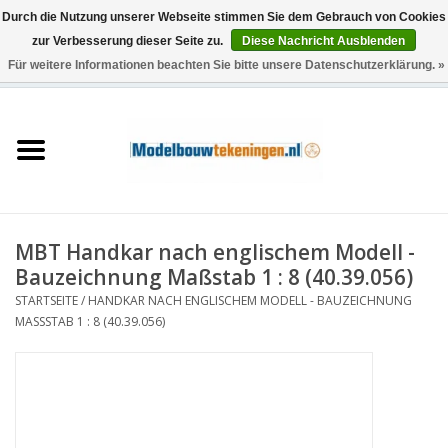
Durch die Nutzung unserer Webseite stimmen Sie dem Gebrauch von Cookies
zur Verbesserung dieser Seite zu.
Diese Nachricht Ausblenden
Für weitere Informationen beachten Sie bitte unsere Datenschutzerklärung. »
0 Artikel - €0,00
Startseite
Schiffe
Züge
MBT Handkar nach englischem Modell -
Holzbau
Bauzeichnung Maßstab 1 : 8 (40.39.056)
STARTSEITE
/
HANDKAR NACH ENGLISCHEM MODELL - BAUZEICHNUNG
Landschaft
MASSSTAB 1 : 8 (40.39.056)
Maschinen
Dokumentation