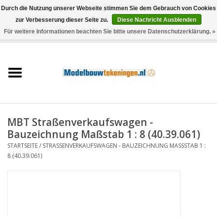
Durch die Nutzung unserer Webseite stimmen Sie dem Gebrauch von Cookies
zur Verbesserung dieser Seite zu.
Diese Nachricht Ausblenden
Für weitere Informationen beachten Sie bitte unsere Datenschutzerklärung. »
0 Artikel - €0,00
Startseite
Schiffe
Züge
MBT Straßenverkaufswagen -
Holzbau
Bauzeichnung Maßstab 1 : 8 (40.39.061)
STARTSEITE
/
STRASSENVERKAUFSWAGEN - BAUZEICHNUNG MASSSTAB 1 : 8
Landschaft
(40.39.061)
Maschinen
Dokumentation