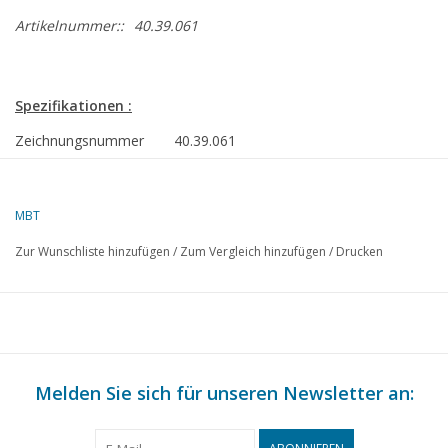
Artikelnummer::
40.39.061
Spezifikationen :
Zeichnungsnummer
40.39.061
Autor
F.P.J. Zwartjes
MBT
Beschreibung
Straßenverkaufswagen
Zur Wunschliste hinzufügen
/
Zum Vergleich hinzufügen
/
Drucken
Qualität
B
Schwierigkeitsgrad
Maßstab
1 : 8
Anzahl Blätter A00
0
Melden Sie sich für unseren Newsletter an:
Anzahl Blätter A0
0
Anzahl Blätter A1
0