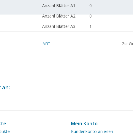
Anzahl Blätter A1
0
Anzahl Blätter A2
0
Anzahl Blätter A3
1
Anzahl Blätter A4
0
MBT
Zur Wu
Gesamtzahl Blätter
1
Zeichnung
Anzahl Blätter A4 Text
1
Gewicht in Gramm
35
Besonderheiten
 an:
Anmerkungen
kte
Mein Konto
dukte
Kundenkonto anlegen