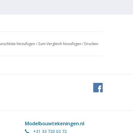
nschliste hinzufügen
/
Zum Vergleich hinzufügen
/
Drucken
umenzwiebelanbau verwendet, um das Stroh
nzwiebeln abgedeckt werden, zu transportieren
Modelbouwtekeningen.nl
+31 33 720 02 72