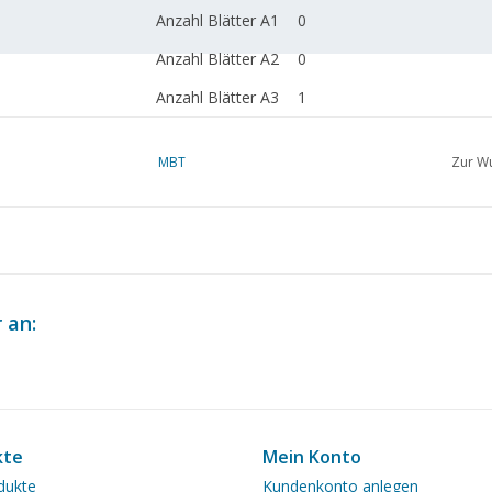
Anzahl Blätter A1
0
Anzahl Blätter A2
0
Anzahl Blätter A3
1
Anzahl Blätter A4
0
MBT
Zur Wu
Gesamtzahl der
1
Zeichnungsblätter
Anzahl A4-
1
Textblätter
Gewicht in Gramm
35
 an:
Besonderheiten
Eine Stroberry wird im Bl
oder Schilf, mit dem Blume
Anmerkungen
kte
Mein Konto
dukte
Kundenkonto anlegen