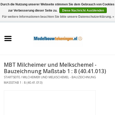
Durch die Nutzung unserer Webseite stimmen Sie dem Gebrauch von Cookies
zur Verbesserung dieser Seite zu.
Diese Nachricht Ausblenden
Für weitere Informationen beachten Sie bitte unsere Datenschutzerklärung. »
0 Artikel - €0,00
Startseite
Schiffe
Züge
MBT Milcheimer und Melkschemel -
Holzbau
Bauzeichnung Maßstab 1 : 8 (40.41.013)
STARTSEITE
/
MILCHEIMER UND MELKSCHEMEL - BAUZEICHNUNG
Landschaft
MASSSTAB 1 : 8 (40.41.013)
Maschinen
Dokumentation