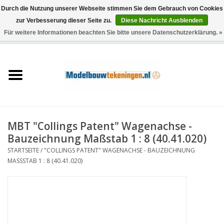
Durch die Nutzung unserer Webseite stimmen Sie dem Gebrauch von Cookies
zur Verbesserung dieser Seite zu.
Diese Nachricht Ausblenden
Für weitere Informationen beachten Sie bitte unsere Datenschutzerklärung. »
0 Artikel - €0,00
Startseite
Schiffe
Züge
MBT "Collings Patent" Wagenachse -
Holzbau
Bauzeichnung Maßstab 1 : 8 (40.41.020)
STARTSEITE
/
"COLLINGS PATENT" WAGENACHSE - BAUZEICHNUNG
Landschaft
MASSSTAB 1 : 8 (40.41.020)
Maschinen
Dokumentation