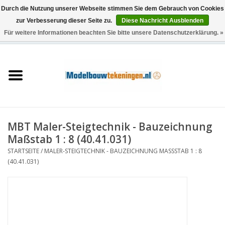
Durch die Nutzung unserer Webseite stimmen Sie dem Gebrauch von Cookies
zur Verbesserung dieser Seite zu.
Diese Nachricht Ausblenden
Für weitere Informationen beachten Sie bitte unsere Datenschutzerklärung. »
0 Artikel - €0,00
Startseite
Schiffe
Züge
MBT Maler-Steigtechnik - Bauzeichnung
Holzbau
Maßstab 1 : 8 (40.41.031)
STARTSEITE
/
MALER-STEIGTECHNIK - BAUZEICHNUNG MASSSTAB 1 : 8 (
Landschaft
40.41.031)
Maschinen
Dokumentation