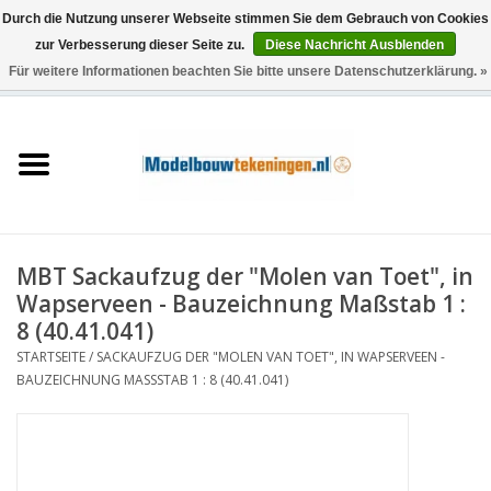
Durch die Nutzung unserer Webseite stimmen Sie dem Gebrauch von Cookies
zur Verbesserung dieser Seite zu.
Diese Nachricht Ausblenden
Für weitere Informationen beachten Sie bitte unsere Datenschutzerklärung. »
0 Artikel - €0,00
Startseite
Schiffe
Züge
MBT Sackaufzug der "Molen van Toet", in
Holzbau
Wapserveen - Bauzeichnung Maßstab 1 :
8 (40.41.041)
Landschaft
STARTSEITE
/
SACKAUFZUG DER "MOLEN VAN TOET", IN WAPSERVEEN -
BAUZEICHNUNG MASSSTAB 1 : 8 (40.41.041)
Maschinen
Dokumentation