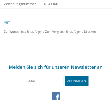
Zeichnungsnummer
40.41.041
Autor
J.G. Houtwipper
MBT
Beschreibung
Sackaufzug der "Mühle von Toet", in Wap
Zur Wunschliste hinzufügen
/
Zum Vergleich hinzufügen
/
Drucken
Qualität
E
Schwierigkeitsgrad
Maßstab
1 : 8
Anzahl Blätter A00
0
Melden Sie sich für unseren Newsletter an:
Anzahl Blätter A0
0
Anzahl Blätter A1
0
ABONNIEREN
Anzahl Blätter A2
0
Anzahl Blätter A3
3
Anzahl Blätter A4
0