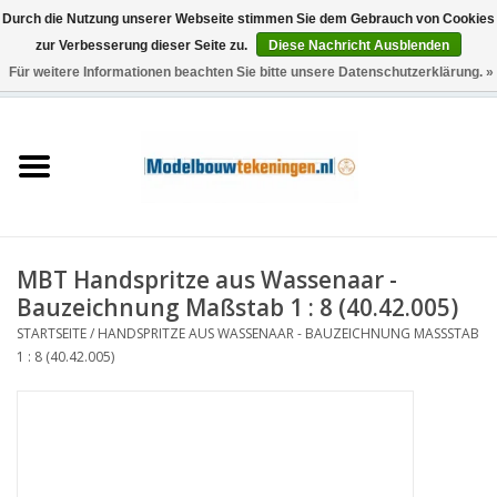
Durch die Nutzung unserer Webseite stimmen Sie dem Gebrauch von Cookies
zur Verbesserung dieser Seite zu.
Diese Nachricht Ausblenden
Für weitere Informationen beachten Sie bitte unsere Datenschutzerklärung. »
0 Artikel - €0,00
Startseite
Schiffe
Züge
MBT Handspritze aus Wassenaar -
Holzbau
Bauzeichnung Maßstab 1 : 8 (40.42.005)
STARTSEITE
/
HANDSPRITZE AUS WASSENAAR - BAUZEICHNUNG MASSSTAB 1
Landschaft
: 8 (40.42.005)
Maschinen
Dokumentation