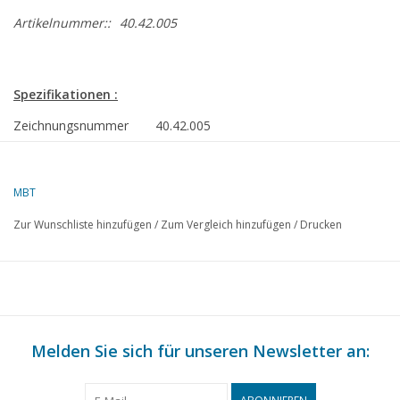
Artikelnummer::
40.42.005
Spezifikationen :
Zeichnungsnummer
40.42.005
Autor
F.P.J. Zwartjes
MBT
Beschreibung
Handfeuerspritze aus
Wassenaar
Zur Wunschliste hinzufügen
/
Zum Vergleich hinzufügen
/
Drucken
Qualität
C
Schwierigkeitsgrad
Maßstab
1 : 8
Anzahl Blätter A00
0
Melden Sie sich für unseren Newsletter an:
Anzahl Blätter A0
0