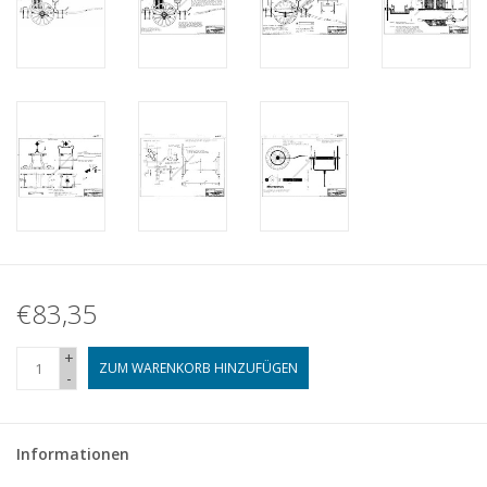
€83,35
+
ZUM WARENKORB HINZUFÜGEN
-
Informationen