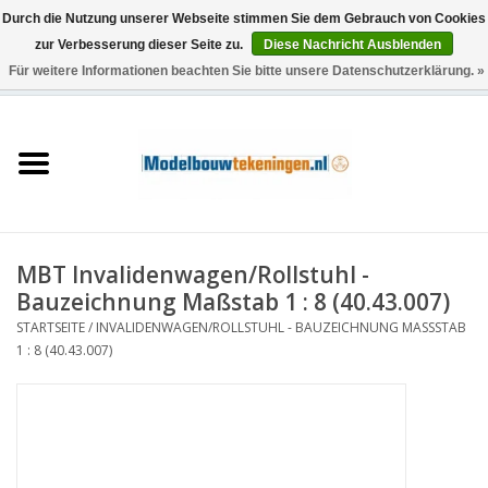
Durch die Nutzung unserer Webseite stimmen Sie dem Gebrauch von Cookies
zur Verbesserung dieser Seite zu.
Diese Nachricht Ausblenden
Für weitere Informationen beachten Sie bitte unsere Datenschutzerklärung. »
0 Artikel - €0,00
Startseite
Schiffe
Züge
MBT Invalidenwagen/Rollstuhl -
Holzbau
Bauzeichnung Maßstab 1 : 8 (40.43.007)
STARTSEITE
/
INVALIDENWAGEN/ROLLSTUHL - BAUZEICHNUNG MASSSTAB 1
Landschaft
: 8 (40.43.007)
Maschinen
Dokumentation