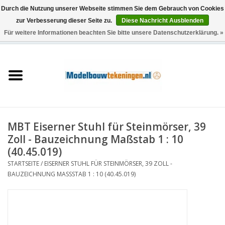
Durch die Nutzung unserer Webseite stimmen Sie dem Gebrauch von Cookies
zur Verbesserung dieser Seite zu.
Diese Nachricht Ausblenden
Für weitere Informationen beachten Sie bitte unsere Datenschutzerklärung. »
0 Artikel - €0,00
Startseite
Schiffe
Züge
MBT Eiserner Stuhl für Steinmörser, 39
Holzbau
Zoll - Bauzeichnung Maßstab 1 : 10
(40.45.019)
Landschaft
STARTSEITE
/
EISERNER STUHL FÜR STEINMÖRSER, 39 ZOLL -
BAUZEICHNUNG MASSSTAB 1 : 10 (40.45.019)
Maschinen
Dokumentation