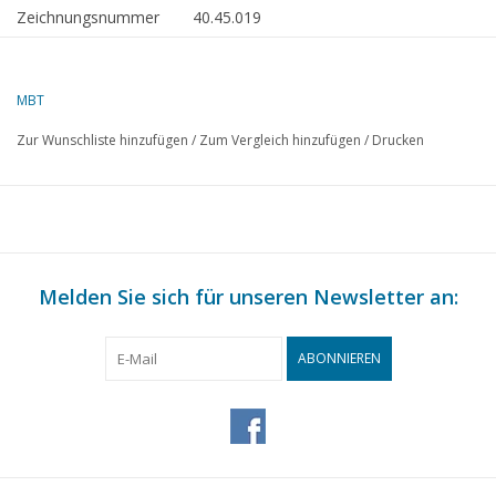
Zeichnungsnummer
40.45.019
Autor
L. Schwerckhardt
Beschreibung
eiserner Stuhl für Steinmörser,
MBT
39 Zoll
Zur Wunschliste hinzufügen
/
Zum Vergleich hinzufügen
/
Drucken
Qualität
B
Schwierigkeitsgrad
Maßstab
1 : 10
Anzahl Blätter A00
0
Melden Sie sich für unseren Newsletter an:
Anzahl Blätter A0
0
Anzahl Blätter A1
0
ABONNIEREN
Anzahl Blätter A2
2
Anzahl Blätter A3
0
Anzahl Blätter A4
0