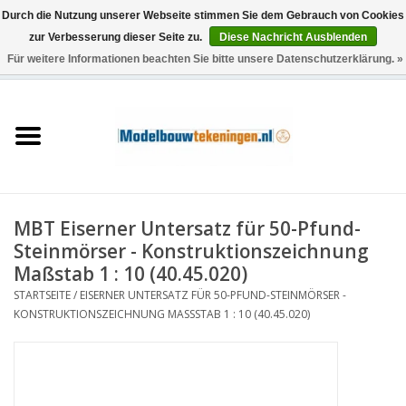
Durch die Nutzung unserer Webseite stimmen Sie dem Gebrauch von Cookies
zur Verbesserung dieser Seite zu.
Diese Nachricht Ausblenden
Für weitere Informationen beachten Sie bitte unsere Datenschutzerklärung. »
0 Artikel - €0,00
Startseite
Schiffe
Züge
MBT Eiserner Untersatz für 50-Pfund-
Holzbau
Steinmörser - Konstruktionszeichnung
Maßstab 1 : 10 (40.45.020)
Landschaft
STARTSEITE
/
EISERNER UNTERSATZ FÜR 50-PFUND-STEINMÖRSER -
KONSTRUKTIONSZEICHNUNG MASSSTAB 1 : 10 (40.45.020)
Maschinen
Dokumentation