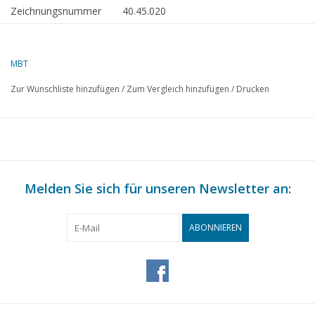
Zeichnungsnummer
40.45.020
Autor
L. Schwerckhardt
Beschreibung
eiserner Stuhl für Steinmörser von 50
MBT
Pfund Stein
Zur Wunschliste hinzufügen
/
Zum Vergleich hinzufügen
/
Drucken
Qualität
B
Schwierigkeitsgrad
Maßstab
1 : 10
Anzahl Blätter A00
0
Melden Sie sich für unseren Newsletter an:
Anzahl Blätter A0
0
Anzahl Blätter A1
0
ABONNIEREN
Anzahl Blätter A2
1
Anzahl Blätter A3
0
Anzahl Blätter A4
0