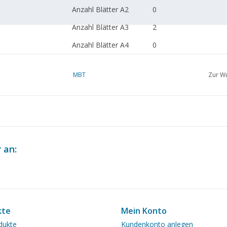
Anzahl Blätter A2
0
Anzahl Blätter A3
2
Anzahl Blätter A4
0
Gesamtzahl der
2
Zeichnungsblätter
MBT
Zur Wu
Anzahl Blätter A4 Text
0
Gewicht in Gramm
0
Besonderheiten
Anmerkungen
 an:
kte
Mein Konto
dukte
Kundenkonto anlegen