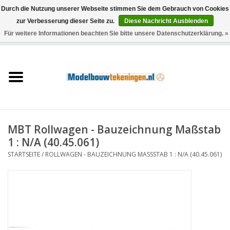
Durch die Nutzung unserer Webseite stimmen Sie dem Gebrauch von Cookies
zur Verbesserung dieser Seite zu.
Diese Nachricht Ausblenden
Für weitere Informationen beachten Sie bitte unsere Datenschutzerklärung. »
0 Artikel - €0,00
Startseite
Schiffe
Züge
MBT Rollwagen - Bauzeichnung Maßstab
Holzbau
1 : N/A (40.45.061)
STARTSEITE
/
ROLLWAGEN - BAUZEICHNUNG MASSSTAB 1 : N/A (40.45.061)
Landschaft
Maschinen
Dokumentation