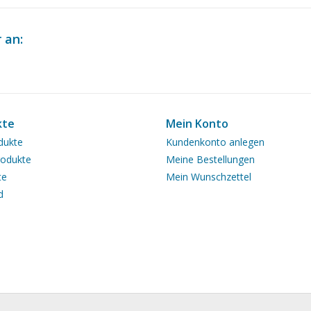
 an:
kte
Mein Konto
dukte
Kundenkonto anlegen
odukte
Meine Bestellungen
te
Mein Wunschzettel
d