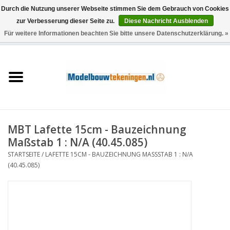
Durch die Nutzung unserer Webseite stimmen Sie dem Gebrauch von Cookies
zur Verbesserung dieser Seite zu.
Diese Nachricht Ausblenden
Für weitere Informationen beachten Sie bitte unsere Datenschutzerklärung. »
0 Artikel - €0,00
Startseite
Schiffe
Züge
MBT Lafette 15cm - Bauzeichnung
Holzbau
Maßstab 1 : N/A (40.45.085)
STARTSEITE
/
LAFETTE 15CM - BAUZEICHNUNG MASSSTAB 1 : N/A (
Landschaft
40.45.085)
Maschinen
Dokumentation