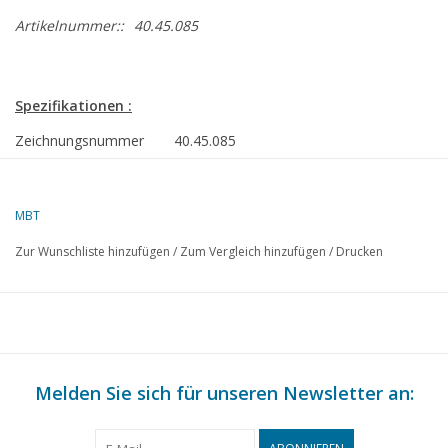
Artikelnummer::
40.45.085
Spezifikationen :
Zeichnungsnummer
40.45.085
Beschreibung
Lafette
15cm
MBT
Qualität
Zur Wunschliste hinzufügen
/
Zum Vergleich hinzufügen
/
Drucken
Schwierigkeitsgrad
Maßstab
Anzahl Blätter A00
0
Anzahl Blätter A0
0
Melden Sie sich für unseren Newsletter an:
Anzahl Blätter A1
0
Anzahl Blätter A2
0