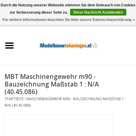
Durch die Nutzung unserer Webseite stimmen Sie dem Gebrauch von Cookies
zur Verbesserung dieser Seite zu.
Diese Nachricht Ausblenden
Für weitere Informationen beachten Sie bitte unsere Datenschutzerklärung. »
0 Artikel - €0,00
Startseite
Schiffe
Züge
MBT Maschinengewehr m90 -
Holzbau
Bauzeichnung Maßstab 1 : N/A
(40.45.086)
Landschaft
STARTSEITE
/
MASCHINENGEWEHR M90 - BAUZEICHNUNG MASSSTAB 1 : N
/A (40.45.086)
Maschinen
Dokumentation