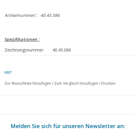
Artikelnummer::
40.45.086
Spezifikationen :
Zeichnungsnummer
40.45.086
Beschreibung
Maschinengewehr
m90
MBT
Qualität
Zur Wunschliste hinzufügen
/
Zum Vergleich hinzufügen
/
Drucken
Schwierigkeitsgrad
Maßstab
Anzahl Blätter A00
0
Anzahl Blätter A0
0
Melden Sie sich für unseren Newsletter an:
Anzahl Blätter A1
0