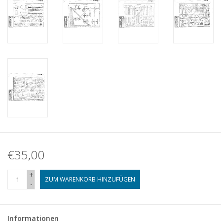
€35,00
+
ZUM WARENKORB HINZUFÜGEN
-
Informationen