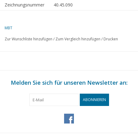
Zeichnungsnummer
40.45.090
Beschreibung
Bettung mit
hydraulischer Bremse
MBT
Qualität
Zur Wunschliste hinzufügen
/
Zum Vergleich hinzufügen
/
Drucken
Schwierigkeitsgrad
Maßstab
Anzahl Blätter A00
0
Anzahl Blätter A0
0
Melden Sie sich für unseren Newsletter an:
Anzahl Blätter A1
0
Anzahl Blätter A2
0
ABONNIEREN
Anzahl Blätter A3
2
Anzahl Blätter A4
0
Gesamtanzahl
2