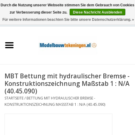
Durch die Nutzung unserer Webseite stimmen Sie dem Gebrauch von Cookies
zur Verbesserung dieser Seite zu.
Diese Nachricht Ausblenden
Für weitere Informationen beachten Sie bitte unsere Datenschutzerklärung. »
0 Artikel - €0,00
Startseite
Schiffe
Züge
MBT Bettung mit hydraulischer Bremse -
Holzbau
Konstruktionszeichnung Maßstab 1 : N/A
(40.45.090)
Landschaft
STARTSEITE
/
BETTUNG MIT HYDRAULISCHER BREMSE -
KONSTRUKTIONSZEICHNUNG MASSSTAB 1 : N/A (40.45.090)
Maschinen
Dokumentation