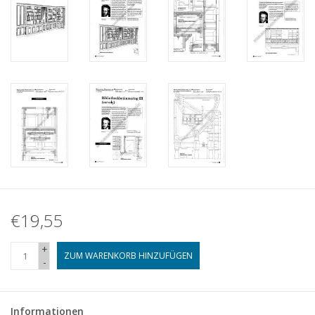
€19,55
+
ZUM WARENKORB HINZUFÜGEN
-
Informationen