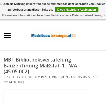
Durch die Nutzung unserer Webseite stimmen Sie dem Gebrauch von Cookies
zur Verbesserung dieser Seite zu.
Diese Nachricht Ausblenden
Für weitere Informationen beachten Sie bitte unsere Datenschutzerklärung. »
0 Artikel - €0,00
Startseite
Schiffe
Züge
MBT Bibliotheksvertäfelung -
Holzbau
Bauzeichnung Maßstab 1 : N/A
(45.05.002)
Landschaft
STARTSEITE
/
BIBLIOTHEKSVERTÄFELUNG - BAUZEICHNUNG MASSSTAB 1 : N
/A (45.05.002)
Maschinen
Dokumentation