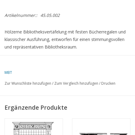
Artikelnummer::
45.05.002
Hölzerne Bibliotheksvertäfelung mit festen Bücherregalen und
klassischer Ausführung, entworfen für einen stimmungsvollen
und repräsentativen Bibliotheksraum.
Spezifikationen :
MBT
Zeichnungsnummer
45.05.002
Zur Wunschliste hinzufügen
/
Zum Vergleich hinzufügen
/
Drucken
Autor
Lakerveld (R.C.)
Beschreibung
Bibliotheksvertäfelung
Ergänzende Produkte
Qualität
Schwierigkeitsgrad
Maßstab