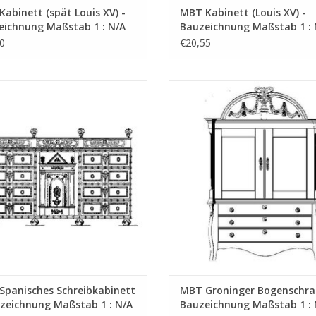
abinett (spät Louis XV) -
MBT Kabinett (Louis XV) -
eichnung Maßstab 1 : N/A
Bauzeichnung Maßstab 1 : 
6.002)
(45.16.003)
0
€20,55
T Spanisches Schreibkabinett -
MBT Groninger Bogenschrank
chnung Maßstab 1 : N/A (45.16.006)
Bauzeichnung Maßstab 1 : N/A (45.
UM WARENKORB HINZUFÜGEN
ZUM WARENKORB HINZUFÜG
Spanisches Schreibkabinett
MBT Groninger Bogenschra
zeichnung Maßstab 1 : N/A
Bauzeichnung Maßstab 1 : 