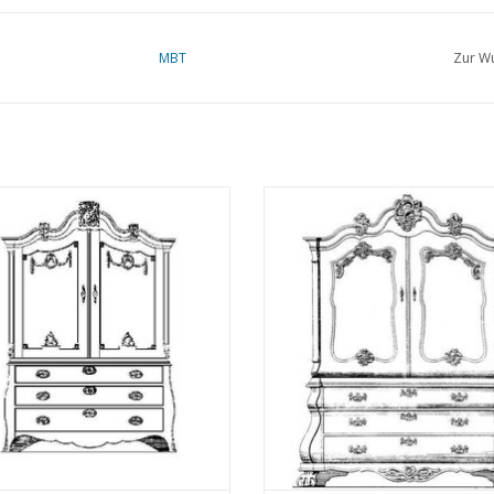
refer to foreword on 
for prices
MBT
Zur Wu
für Preise von "Lakerv
das Vorwort
Anmerkungen
BT Kabinett (spät Louis XV) -
MBT Kabinett (Louis XV) - Bauzei
chnung Maßstab 1 : N/A (45.16.002)
Maßstab 1 : N/A (45.16.003)
UM WARENKORB HINZUFÜGEN
ZUM WARENKORB HINZUFÜG