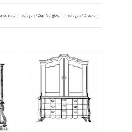
"Lakerveldtekeningen"
nschliste hinzufügen
/
Zum Vergleich hinzufügen
/
Drucken
eldtekeningen" sehe
chnung
MBT Orgelkabinett - Bauzeichnung
Maßstab 1 : N/A (45.16.004)
EN
ZUM WARENKORB HINZUFÜGEN