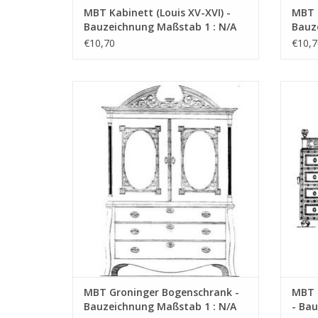
MBT Kabinett (Louis XV-XVI) -
MBT K
Bauzeichnung Maßstab 1 : N/A
Bauz
(45.16.001)
(45.1
€10,70
€10,7
MBT Groninger Bogenschrank -
MB
Bauzeichnung Maßstab 1 : N/A (45.16.005)
Bauzei
ZUM WARENKORB HINZUFÜGEN
Z
MBT Groninger Bogenschrank -
MBT 
Bauzeichnung Maßstab 1 : N/A
- Bau