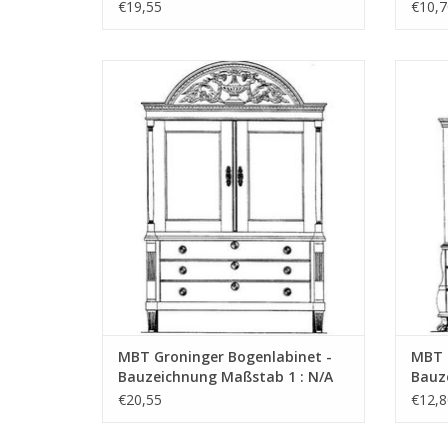
(45.16.005)
(45.1
€19,55
€10,7
MBT Groninger Bogenlabinet -
MBT K
Bauzeichnung Maßstab 1 : N/A (45.16.009)
ZUM WARENKORB HINZUFÜGEN
Z
MBT Groninger Bogenlabinet -
MBT K
Bauzeichnung Maßstab 1 : N/A
Bauz
(45.16.009)
(45.1
€20,55
€12,8