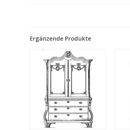
Ergänzende Produkte
MBT Kabinett (Louis XV-XVI) - Bauzeichnung
M
Maßstab 1 : N/A (45.16.001)
Bauzei
ZUM WARENKORB HINZUFÜGEN
Z