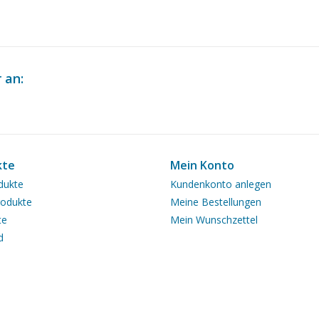
 an:
kte
Mein Konto
dukte
Kundenkonto anlegen
odukte
Meine Bestellungen
te
Mein Wunschzettel
d