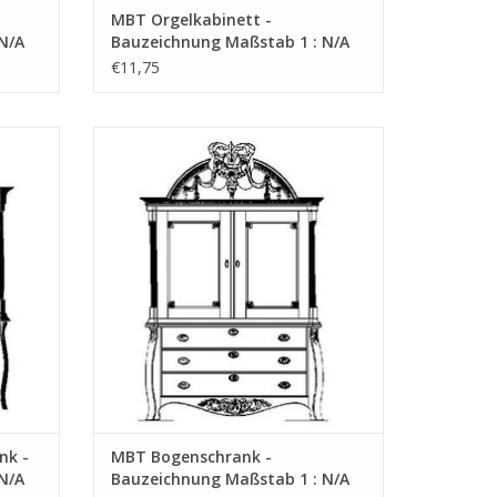
MBT Orgelkabinett -
N/A
Bauzeichnung Maßstab 1 : N/A
(45.16.004)
€11,75
 -
MBT Bogenschrank - Bauzeichnung
16.007)
Maßstab 1 : N/A (45.16.008)
EN
ZUM WARENKORB HINZUFÜGEN
nk -
MBT Bogenschrank -
N/A
Bauzeichnung Maßstab 1 : N/A