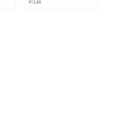
(45.16.008)
€12,80