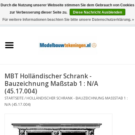
Durch die Nutzung unserer Webseite stimmen Sie dem Gebrauch von Cookies
zur Verbesserung dieser Seite zu.
Diese Nachricht Ausblenden
Für weitere Informationen beachten Sie bitte unsere Datenschutzerklärung. »
0 Artikel - €0,00
Startseite
Schiffe
Züge
MBT Holländischer Schrank -
Holzbau
Bauzeichnung Maßstab 1 : N/A
(45.17.004)
Landschaft
STARTSEITE
/
HOLLÄNDISCHER SCHRANK - BAUZEICHNUNG MASSSTAB 1 : N
/A (45.17.004)
Maschinen
Dokumentation