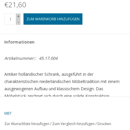
€21,60
+
ZUM WARENKORB HINZUFÜGEN
-
Informationen
Artikelnummer::
45.17.004
Antiker holländischer Schrank, ausgeführt in der
charakteristischen niederländischen Möbeltradition mit einem
ausgewogenen Aufbau und klassischem Design. Das
Möbelstück zeichnet sich durch eine solide Konstruktion,
raffinierte Holzbearbeitung und praktischen Stauraum aus. Ein
charakteristisches Einrichtungsstück, das die handwerkliche
MBT
Qualität und zeitlose Ausstrahlung der holländischen Möbelkunst
Zur Wunschliste hinzufügen
/
Zum Vergleich hinzufügen
/
Drucken
widerspiegelt.