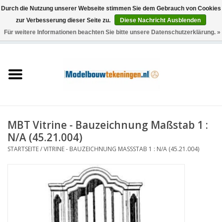
Durch die Nutzung unserer Webseite stimmen Sie dem Gebrauch von Cookies
zur Verbesserung dieser Seite zu.
Diese Nachricht Ausblenden
Für weitere Informationen beachten Sie bitte unsere Datenschutzerklärung. »
0 Artikel - €0,00
Startseite
Schiffe
Züge
MBT Vitrine - Bauzeichnung Maßstab 1 :
Holzbau
N/A (45.21.004)
STARTSEITE
/
VITRINE - BAUZEICHNUNG MASSSTAB 1 : N/A (45.21.004)
Landschaft
Maschinen
Dokumentation