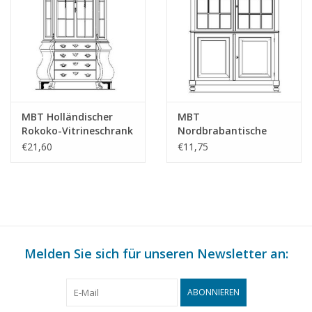
Anmerkungen
MBT Holländischer
MBT
Rokoko-Vitrineschrank
Nordbrabantische
- Bauzeichnung
Vitrine - Bauzeichnung
€21,60
€11,75
Maßstab 1 : N/A
Maßstab 1 : N/A
(45.21.006)
(45.21.007)
Melden Sie sich für unseren Newsletter an:
ABONNIEREN