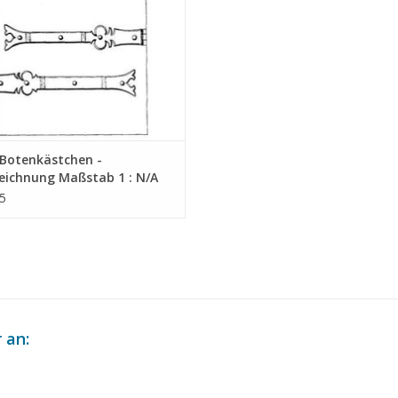
Botenkästchen -
eichnung Maßstab 1 : N/A
4.011)
5
 an: