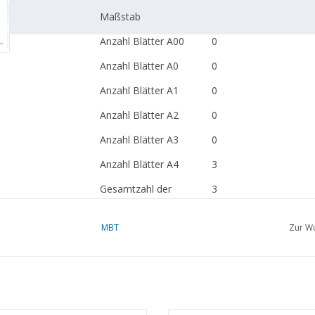
Maßstab
Anzahl Blätter A00
0
Anzahl Blätter A0
0
Anzahl Blätter A1
0
Anzahl Blätter A2
0
Anzahl Blätter A3
0
Anzahl Blätter A4
3
Gesamtzahl der
3
Zeichnungsblätter
MBT
Zur Wu
Anzahl Blätter A4 Text
0
Gewicht in Gramm
40
Besonderheiten
siehe die Einleitung fü
"Lakerveldzeichnunge