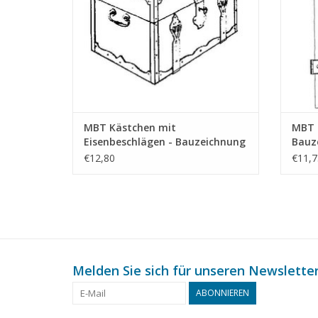
MBT Kästchen mit
MBT 
Eisenbeschlägen - Bauzeichnung
Bauz
Maßstab 1 : N/A (45.24.010)
(45.2
€12,80
€11,7
Melden Sie sich für unseren Newsletter
ABONNIEREN