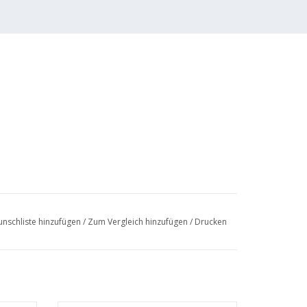
nschliste hinzufügen
/
Zum Vergleich hinzufügen
/
Drucken
r Kosten von
n"