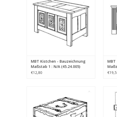
MBT Kistchen - Bauzeichnung
MBT 
Maßstab 1 : N/A (45.24.005)
Maßst
€12,80
€19,5
MBT Kästchen mit Eisenbeschlägen -
MBT
Bauzeichnung Maßstab 1 : N/A (45.24.010)
ZUM WARENKORB HINZUFÜGEN
Z