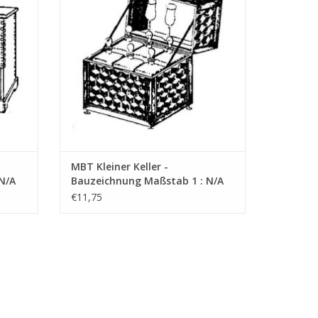
MBT Kleiner Keller -
N/A
Bauzeichnung Maßstab 1 : N/A
(45.24.009)
€11,75