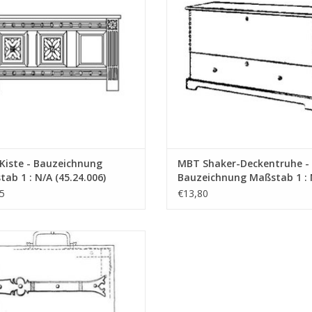
Kiste - Bauzeichnung
MBT Shaker-Deckentruhe -
ab 1 : N/A (45.24.006)
Bauzeichnung Maßstab 1 : 
(45.24.008)
5
€13,80
 Botenkästchen - Bauzeichnung
Maßstab 1 : N/A (45.24.011)
UM WARENKORB HINZUFÜGEN