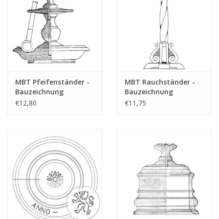
Anmerkungen
MBT Pfeifenständer -
MBT Rauchständer -
Bauzeichnung
Bauzeichnung
Maßstab 1 : N/A
Maßstab 1 : N/A
€12,80
€11,75
(45.26.006)
(45.26.007)