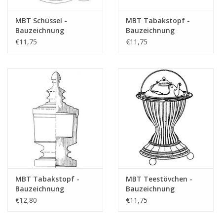
MBT Schüssel -
MBT Tabakstopf -
Bauzeichnung
Bauzeichnung
Maßstab 1 : N/A
Maßstab 1 : N/A
€11,75
€11,75
(45.26.008)
(45.26.010)
MBT Tabakstopf -
MBT Teestövchen -
Bauzeichnung
Bauzeichnung
Maßstab 1 : N/A
Maßstab 1 : N/A
€12,80
€11,75
(45.26.011)
(45.26.012)