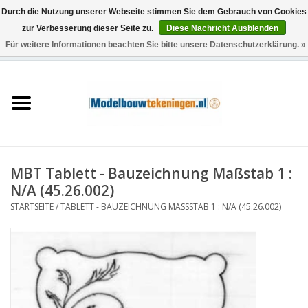
Durch die Nutzung unserer Webseite stimmen Sie dem Gebrauch von Cookies
zur Verbesserung dieser Seite zu.
Diese Nachricht Ausblenden
Für weitere Informationen beachten Sie bitte unsere Datenschutzerklärung. »
0 Artikel - €0,00
Startseite
Schiffe
Züge
MBT Tablett - Bauzeichnung Maßstab 1 :
Holzbau
N/A (45.26.002)
STARTSEITE
/
TABLETT - BAUZEICHNUNG MASSSTAB 1 : N/A (45.26.002)
Landschaft
Maschinen
Dokumentation