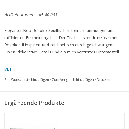
Artikelnummer::
45.40.003
Eleganter Neo-Rokoko-Spieltisch mit einem anmutigen und
raffinierten Erscheinungsbild. Der Tisch ist vom französischen
Rokokostil inspiriert und zeichnet sich durch geschwungene
Linien, dekorative Details und ein reich verziertes Untergestell
aus. Ursprünglich für Gesellschaftsspiele und Entspannung
gedacht, bildet er heute ein charmantes und dekoratives
MBT
Möbelstück. Eine stilvolle Ergänzung für ein klassisches,
Zur Wunschliste hinzufügen
/
Zum Vergleich hinzufügen
/
Drucken
historisches oder eklektisches Interieur.
Spezifikationen :
Ergänzende Produkte
Zeichnungsnummer
45.40.003
Autor
Lakerveld (R.C.)
Beschreibung
Neo-Rokoko-Spieltisch