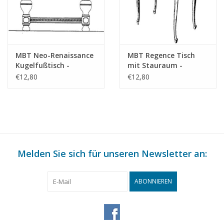
MBT Neo-Renaissance
MBT Regence Tisch
Kugelfußtisch -
mit Stauraum -
Bauzeichnung
Bauzeichnung
€12,80
€12,80
Maßstab 1 : N/A
Maßstab 1 : N/A
(45.40.010)
(45.40.011)
Melden Sie sich für unseren Newsletter an:
ABONNIEREN