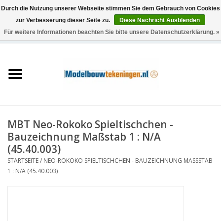
Durch die Nutzung unserer Webseite stimmen Sie dem Gebrauch von Cookies
zur Verbesserung dieser Seite zu.
Diese Nachricht Ausblenden
Für weitere Informationen beachten Sie bitte unsere Datenschutzerklärung. »
0 Artikel - €0,00
Startseite
Schiffe
Züge
MBT Neo-Rokoko Spieltischchen -
Holzbau
Bauzeichnung Maßstab 1 : N/A
(45.40.003)
Landschaft
STARTSEITE
/
NEO-ROKOKO SPIELTISCHCHEN - BAUZEICHNUNG MASSSTAB 1
: N/A (45.40.003)
Maschinen
Dokumentation