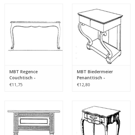
MBT Regence
MBT Biedermeier
Couchtisch -
Penanttisch -
Bauzeichnung
Bauzeichnung
€11,75
€12,80
Maßstab 1 : N/A
Maßstab 1 : N/A
(45.40.008)
(45.40.009)