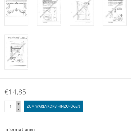
€14,85
+
ZUM WARENKORB HINZUFÜGEN
-
Informationen